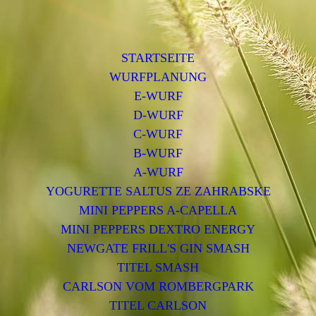
STARTSEITE
WURFPLANUNG
E-WURF
D-WURF
C-WURF
B-WURF
A-WURF
YOGURETTE SALTUS ZE ZAHRABSKE
MINI PEPPERS A-CAPELLA
MINI PEPPERS DEXTRO ENERGY
NEWGATE FRILL'S GIN SMASH
TITEL SMASH
CARLSON VOM ROMBERGPARK
TITEL CARLSON