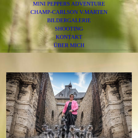
MINI PEPPERS ADVENTURE
CHAMP-CARLSON V.MARTEN
BILDERGALERIE
SHOOTING
KONTAKT
ÜBER MICH